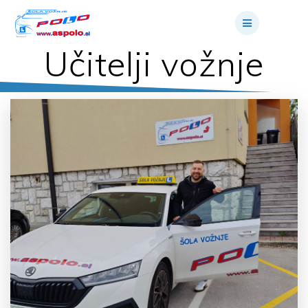
Skip
to
content
Učitelji vožnje