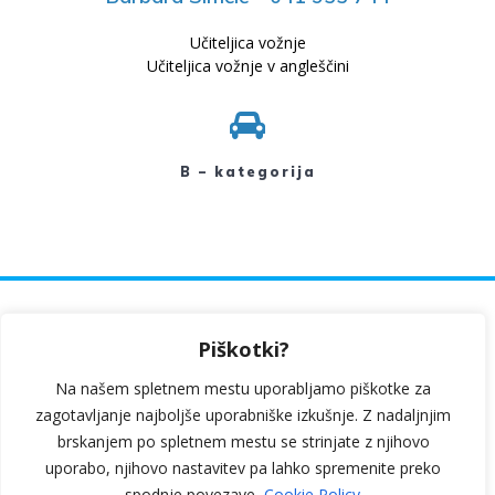
Učiteljica vožnje
Učiteljica vožnje v angleščini
B – kategorija
Ulica Prekomorskih brigad 6, 6230 Postojna
Piškotki?
Kosovelova ulica 1b, 6210 Sežana
Na našem spletnem mestu uporabljamo piškotke za
040 264 169
zagotavljanje najboljše uporabniške izkušnje. Z nadaljnjim
brskanjem po spletnem mestu se strinjate z njihovo
poloplus1@gmail.com
uporabo, njihovo nastavitev pa lahko spremenite preko
spodnje povezave.
Cookie Policy