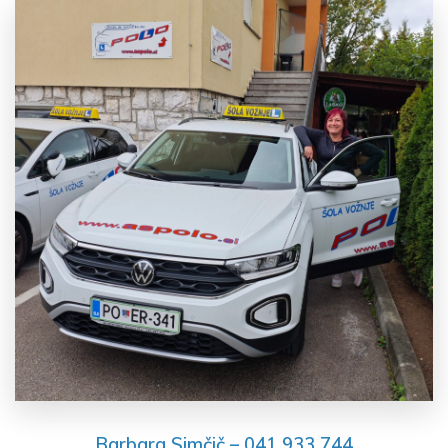
Barbara Simčič – 041 933 744