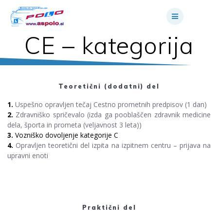
Skip
to
content
CE – kategorija
Teoretični (dodatni) del
1.
Uspešno opravljen tečaj Cestno prometnih predpisov (1 dan)
2.
Zdravniško spričevalo (izda ga pooblaščen zdravnik medicine
dela, športa in prometa (veljavnost 3 leta))
3.
Vozniško dovoljenje kategorije C
4.
Opravljen teoretični del izpita na izpitnem centru – prijava na
upravni enoti
Praktični del