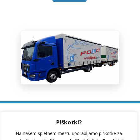
Ulica Prekomorskih brigad 6, 6230 Postojna
Piškotki?
Kosovelova ulica 1b, 6210 Sežana
Na našem spletnem mestu uporabljamo piškotke za