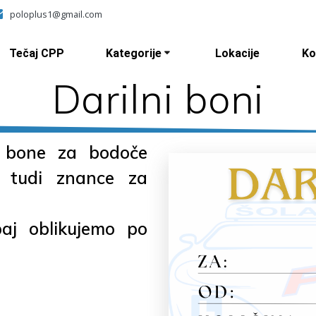
poloplus1@gmail.com
Tečaj CPP
Kategorije
Lokacije
Ko
Darilni boni
e bone za bodoče
pa tudi znance za
aj oblikujemo po
j