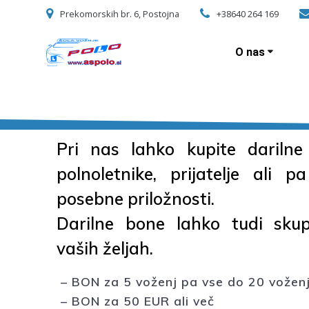
Skip
Prekomorskih br. 6, Postojna
+38640 264 169
to
content
O nas
Pri nas lahko kupite dariln
polnoletnike, prijatelje ali 
posebne priložnosti.
Darilne bone lahko tudi skup
vaših željah.
– BON za 5 voženj pa vse do 20 vožen
– BON za 50 EUR ali več