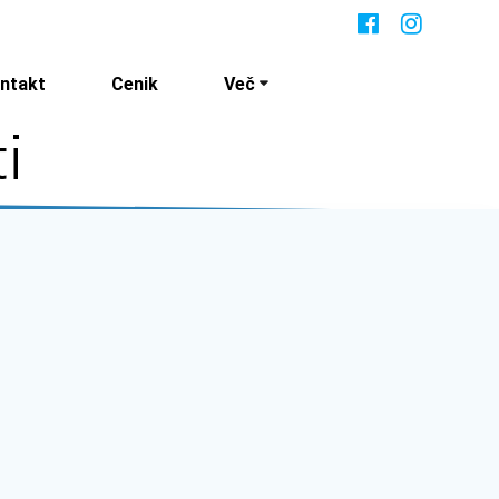
ntakt
Cenik
Več
i