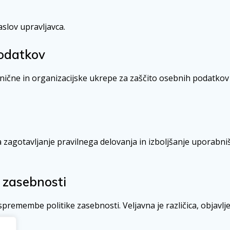
slov upravljavca.
podatkov
hnične in organizacijske ukrepe za zaščito osebnih podatk
 zagotavljanje pravilnega delovanja in izboljšanje uporabni
 zasebnosti
spremembe politike zasebnosti. Veljavna je različica, objavlje
026