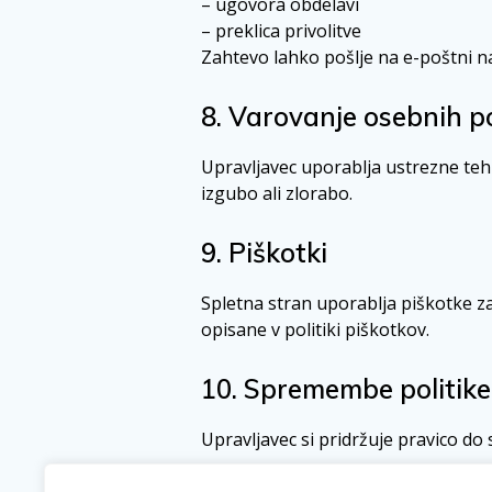
– ugovora obdelavi
– preklica privolitve
Zahtevo lahko pošlje na e-poštni na
8. Varovanje osebnih 
Upravljavec uporablja ustrezne te
izgubo ali zlorabo.
9. Piškotki
Spletna stran uporablja piškotke za
opisane v politiki piškotkov.
10. Spremembe politike
Upravljavec si pridržuje pravico do 
Datum zadnje posodobitve: 01.01.2