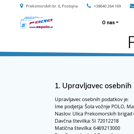
Skip
Prekomorskih br. 6, Postojna
+38640 264 169
to
content
O nas
1. Upravljavec osebnih
Upravljavec osebnih podatkov je:
Ime podjetja: Šola vožnje POLO, Mar
Naslov: Ulica Prekomorskih brigad 
Davčna številka: SI 72012218
Matična številka: 6469213000