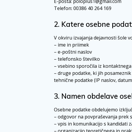
E-pošta:
poloplus1@gmail.com
Telefon: 00386 40 264 169
2. Katere osebne poda
V okviru izvajanja dejavnosti šole
– ime in priimek
– e-poštni naslov
– telefonsko številko
– vsebino sporočila iz kontaktnega
– druge podatke, ki jih posameznik
tehnične podatke (IP naslov, datum
3. Namen obdelave ose
Osebne podatke obdelujemo izklju
– odgovor na povpraševanja prek s
– vpis in komunikacijo s kandidati 
– organizacijo teoretičnega in pra