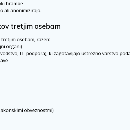
oki hrambe
o ali anonimizirajo.
kov tretjim osebam
tretjim osebam, razen:
jni organi)
dstvo, IT-podpora), ki zagotavljajo ustrezno varstvo pod
žave
a
z zakonskimi obveznostmi)