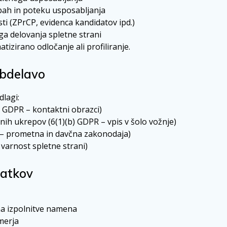
ah in poteku usposabljanja
ti (ZPrCP, evidenca kandidatov ipd.)
ega delovanja spletne strani
zirano odločanje ali profiliranje.
obdelavo
lagi:
) GDPR – kontaktni obrazci)
ih ukrepov (6(1)(b) GDPR – vpis v šolo vožnje)
 – prometna in davčna zakonodaja)
 varnost spletne strani)
datkov
ma izpolnitve namena
merja