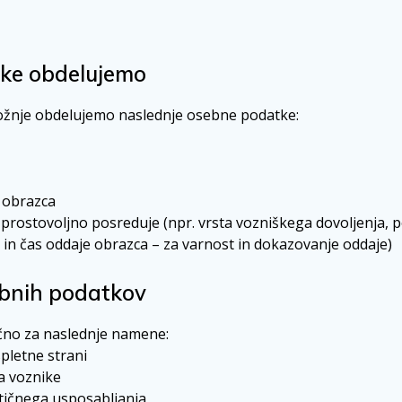
tke obdelujemo
 vožnje obdelujemo naslednje osebne podatke:
 obrazca
 prostovoljno posreduje (npr. vrsta vozniškega dovoljenja, 
 in čas oddaje obrazca – za varnost in dokazovanje oddaje)
bnih podatkov
čno za naslednje namene:
pletne strani
za voznike
ktičnega usposabljanja