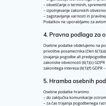
– obveščanje o terminih, sprememb
– izpolnjevanje zakonskih obveznos
– zagotavljanje varnosti in praviln
Podatkov ne uporabljamo za avtomati
4. Pravna podlaga za 
Osebne podatke obdelujemo na pod
privolitve posameznika (člen 6(1)(a
izvajanja pogodbe ali predpogodben
zakonske obveznosti (6(1)(c) GDPR
zakonitega interesa (6(1)(f) GDPR –
5. Hramba osebnih po
Osebne podatke hranimo:
– do zaključka komunikacije oziro
– za čas trajanja pogodbenega raz